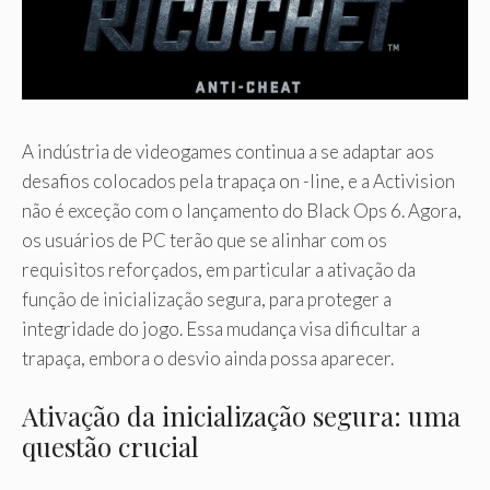
A indústria de videogames continua a se adaptar aos
desafios colocados pela trapaça on -line, e a Activision
não é exceção com o lançamento do Black Ops 6. Agora,
os usuários de PC terão que se alinhar com os
requisitos reforçados, em particular a ativação da
função de inicialização segura, para proteger a
integridade do jogo. Essa mudança visa dificultar a
trapaça, embora o desvio ainda possa aparecer.
Ativação da inicialização segura: uma
questão crucial