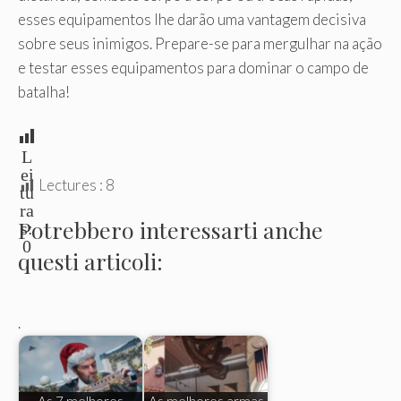
esses equipamentos lhe darão uma vantagem decisiva
sobre seus inimigos. Prepare-se para mergulhar na ação
e testar esses equipamentos para dominar o campo de
batalha!
L
ei
Lectures :
8
tu
ra
Potrebbero interessarti anche
s:
0
questi articoli:
.