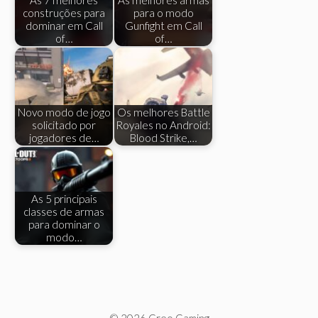
As 7 melhores
As melhores armas
construções para
para o modo
dominar em Call
Gunfight em Call
of…
of…
Novo modo de jogo
Os melhores Battle
solicitado por
Royales no Android:
jogadores de…
Blood Strike,…
As 5 principais
classes de armas
para dominar o
modo…
© 2026 Creo Gaming