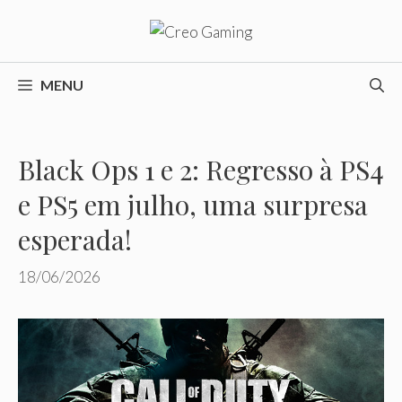
Pular
para
o
conteúdo
MENU
Black Ops 1 e 2: Regresso à PS4
e PS5 em julho, uma surpresa
esperada!
18/06/2026