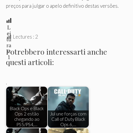
preços para julgar o apelo definitivo destas versões.
L
ei
Lectures :
2
tu
ra
Potrebbero interessarti anche
s:
1
questi articoli:
.
Black Ops e Black
Ops 2 estão
Jul une forças com
chegando ao
Call of Duty Black
PS5/PS4,…
Ops 6,…