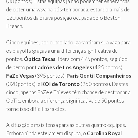
(30 pontos). Estas equipas já não podem ter esperanças
de obter uma vaga na pós-temporada, estando a mais de
120 pontos da oitava posição ocupada pelo Boston
Breach.
Cinco equipes, por outro lado, garantiram sua vaga para
os playoffs graças a uma diferença significativa de
pontos.
Óptica Texas
lidera com 475 pontos, seguido
de perto por
Ladrões de Los Angeles
(425 pontos),
FaZe Vegas
(395 pontos),
Paris Gentil Companheiros
(320 pontos), e
KOI de Toronto
(260 pontos). Destes
cinco, apenas FaZe e Thieves têm chance de destronar a
OpTic, embora a diferença significativa de 50 pontos
torne isso difícil para eles.
A situação é mais tensa para as outras quatro equipes.
Embora ainda estejam em disputa, o
Carolina Royal