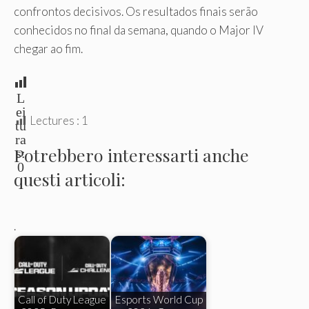
confrontos decisivos. Os resultados finais serão
conhecidos no final da semana, quando o Major IV
chegar ao fim.
L
ei
Lectures :
1
tu
ra
Potrebbero interessarti anche
s:
0
questi articoli:
.
Call of Duty League
Esports World Cup