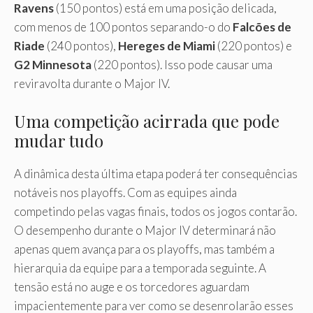
Ravens
(150 pontos) está em uma posição delicada,
com menos de 100 pontos separando-o do
Falcões de
Riade
(240 pontos),
Hereges de Miami
(220 pontos) e
G2 Minnesota
(220 pontos). Isso pode causar uma
reviravolta durante o Major IV.
Uma competição acirrada que pode
mudar tudo
A dinâmica desta última etapa poderá ter consequências
notáveis ​​nos playoffs. Com as equipes ainda
competindo pelas vagas finais, todos os jogos contarão.
O desempenho durante o Major IV determinará não
apenas quem avança para os playoffs, mas também a
hierarquia da equipe para a temporada seguinte. A
tensão está no auge e os torcedores aguardam
impacientemente para ver como se desenrolarão esses