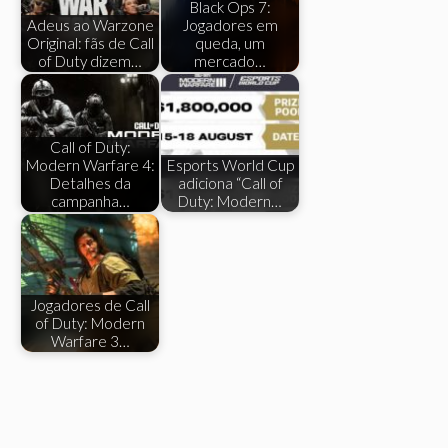
Black Ops 7:
Adeus ao Warzone
Jogadores em
Original: fãs de Call
queda, um
of Duty dizem…
mercado…
Call of Duty:
Modern Warfare 4:
Esports World Cup
Detalhes da
adiciona “Call of
campanha…
Duty: Modern…
Jogadores de Call
of Duty: Modern
Warfare 3…