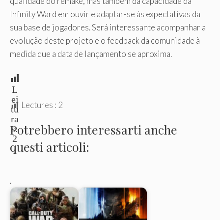
qualidade do remake, mas também da capacidade da
Infinity Ward em ouvir e adaptar-se às expectativas da
sua base de jogadores. Será interessante acompanhar a
evolução deste projeto e o feedback da comunidade à
medida que a data de lançamento se aproxima.
L
ei
Lectures :
2
tu
ra
Potrebbero interessarti anche
s:
2
questi articoli:
.