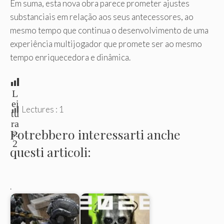
Em suma, esta nova obra parece prometer ajustes
substanciais em relação aos seus antecessores, ao
mesmo tempo que continua o desenvolvimento de uma
experiência multijogador que promete ser ao mesmo
tempo enriquecedora e dinâmica.
L
ei
Lectures :
1
tu
ra
Potrebbero interessarti anche
s:
2
questi articoli:
.