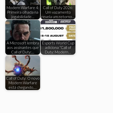
Modern Warfare 4:
Call of Duty 2026:
Primeira olhada na
Um vazamento
jogabilidade…
revela um retorno…
A Microsoft lembra
Esports World Cup
aos assinantes que
adiciona “Call of
Call of Duty:…
Duty: Modern…
Call of Duty: O novo
Modern Warfare
está chegando,…