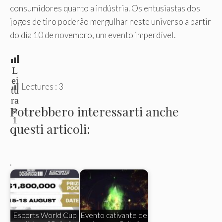
consumidores quanto a indústria. Os entusiastas dos
jogos de tiro poderão mergulhar neste universo a partir
do dia 10 de novembro, um evento imperdível.
L
ei
Lectures :
3
tu
ra
Potrebbero interessarti anche
s:
1
questi articoli:
.
Esports World Cup
Evento cativante de