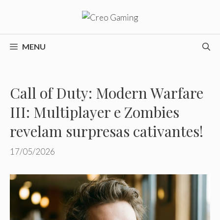
Pular
para
o
conteúdo
MENU
Call of Duty: Modern Warfare
III: Multiplayer e Zombies
revelam surpresas cativantes!
17/05/2026