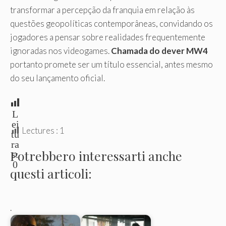
transformar a percepção da franquia em relação às
questões geopolíticas contemporâneas, convidando os
jogadores a pensar sobre realidades frequentemente
ignoradas nos videogames.
Chamada do dever MW4
portanto promete ser um título essencial, antes mesmo
do seu lançamento oficial.
L
ei
Lectures :
1
tu
ra
Potrebbero interessarti anche
s:
0
questi articoli:
.