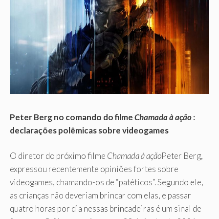
Peter Berg no comando do filme
Chamada à ação
:
declarações polêmicas sobre videogames
O diretor do próximo filme
Chamada à ação
Peter Berg,
expressou recentemente opiniões fortes sobre
videogames, chamando-os de “patéticos”. Segundo ele,
as crianças não deveriam brincar com elas, e passar
quatro horas por dia nessas brincadeiras é um sinal de