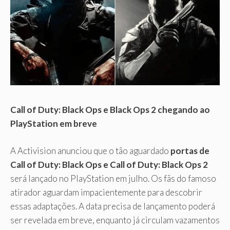
Call of Duty: Black Ops e Black Ops 2 chegando ao
PlayStation em breve
A Activision anunciou que o tão aguardado
portas de
Call of Duty: Black Ops e Call of Duty: Black Ops 2
será lançado no PlayStation em julho. Os fãs do famoso
atirador aguardam impacientemente para descobrir
essas adaptações. A data precisa de lançamento poderá
ser revelada em breve, enquanto já circulam vazamentos