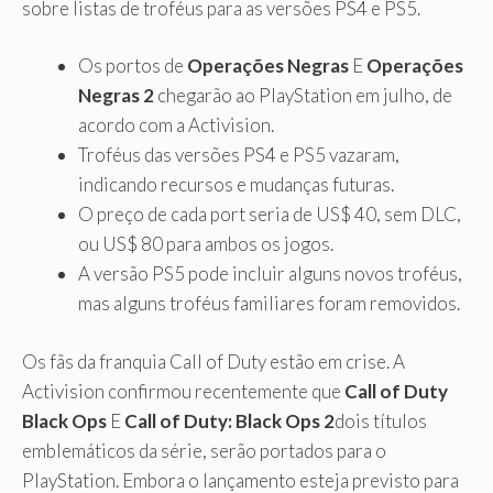
sobre listas de troféus para as versões PS4 e PS5.
Os portos de
Operações Negras
E
Operações
Negras 2
chegarão ao PlayStation em julho, de
acordo com a Activision.
Troféus das versões PS4 e PS5 vazaram,
indicando recursos e mudanças futuras.
O preço de cada port seria de US$ 40, sem DLC,
ou US$ 80 para ambos os jogos.
A versão PS5 pode incluir alguns novos troféus,
mas alguns troféus familiares foram removidos.
Os fãs da franquia Call of Duty estão em crise. A
Activision confirmou recentemente que
Call of Duty
Black Ops
E
Call of Duty: Black Ops 2
dois títulos
emblemáticos da série, serão portados para o
PlayStation. Embora o lançamento esteja previsto para