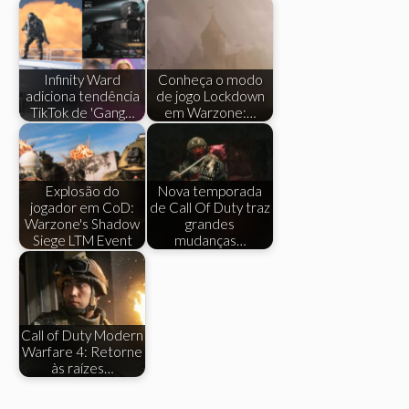
Infinity Ward
Conheça o modo
adiciona tendência
de jogo Lockdown
TikTok de 'Gang…
em Warzone:…
Explosão do
Nova temporada
jogador em CoD:
de Call Of Duty traz
Warzone's Shadow
grandes
Siege LTM Event
mudanças…
Call of Duty Modern
Warfare 4: Retorne
às raízes…