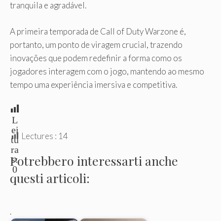
tranquila e agradável.
A primeira temporada de Call of Duty Warzone é,
portanto, um ponto de viragem crucial, trazendo
inovações que podem redefinir a forma como os
jogadores interagem com o jogo, mantendo ao mesmo
tempo uma experiência imersiva e competitiva.
L
ei
Lectures :
14
tu
ra
Potrebbero interessarti anche
s:
0
questi articoli:
.