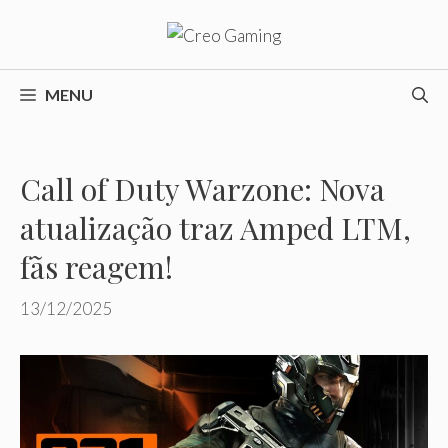
Pular
para
o
conteúdo
MENU
Call of Duty Warzone: Nova
atualização traz Amped LTM,
fãs reagem!
13/12/2025