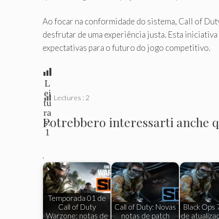
Ao focar na conformidade do sistema, Call of Du
desfrutar de uma experiência justa. Esta iniciativ
expectativas para o futuro do jogo competitivo.
L
ei
Lectures :
2
tu
ra
Potrebbero interessarti anche qu
s:
1
.
Temporada 01 de
Call of Duty
Call of Duty: Novas
Black Ops 
Warzone: notas de
notas de patch
de atualiza