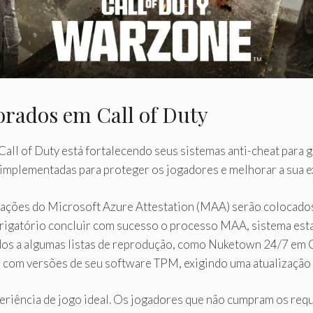
orados em Call of Duty
Call of Duty está fortalecendo seus sistemas anti-cheat para g
r implementadas para proteger os jogadores e melhorar a sua e
cações do Microsoft Azure Attestation (MAA) serão colocado
rigatório concluir com sucesso o processo MAA, sistema esta
os a algumas listas de reprodução, como Nuketown 24/7 em Ca
com versões de seu software TPM, exigindo uma atualização 
periência de jogo ideal. Os jogadores que não cumpram os requ