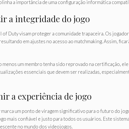
ublinha a importância de uma configuração informática compatí
r a integridade do jogo
l of Duty visam proteger a comunidade trapaceira. Os jogad
esultando em ajustes no acesso ao matchmaking. Assim, ficarão
o menos um membro tenha sido reprovado na certificação, ele
tualizações essenciais que devem ser realizadas, especialme
ir a experiência de jogo
y marca um ponto de viragem significativo para o futuro do jo
o mais confiável e justo para todos os usuários. Este siste
crescente no mundo dos videojogos.