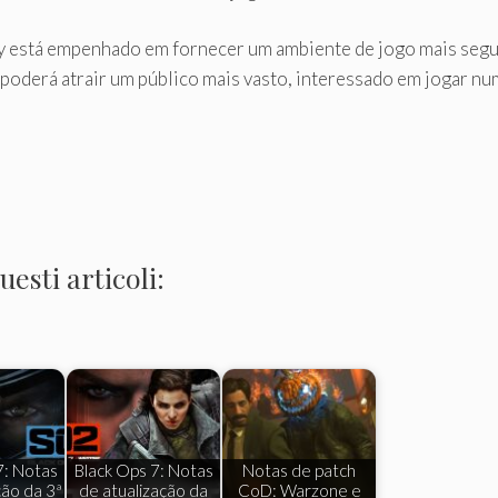
ty está empenhado em fornecer um ambiente de jogo mais segu
a poderá atrair um público mais vasto, interessado em jogar nu
esti articoli:
7: Notas
Black Ops 7: Notas
Notas de patch
ção da 3ª
de atualização da
CoD: Warzone e