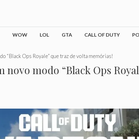
WOW
LOL
GTA
CALL OF DUTY
P
o “Black Ops Royale” que traz de volta memórias!
m novo modo “Black Ops Royale