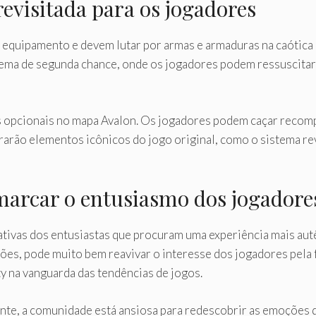
evisitada para os jogadores
quipamento e devem lutar por armas e armaduras na caótica b
stema de segunda chance, onde os jogadores podem ressuscit
opcionais no mapa Avalon. Os jogadores podem caçar recompen
trarão elementos icônicos do jogo original, como o sistema re
arcar o entusiasmo dos jogadore
tivas dos entusiastas que procuram uma experiência mais autê
ções, pode muito bem reavivar o interesse dos jogadores pela 
y na vanguarda das tendências de jogos.
te, a comunidade está ansiosa para redescobrir as emoções d