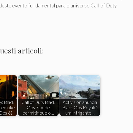
deste evento fundamental para o universo Call of Duty.
esti articoli:
y: Black
Call of Duty Black
Activision anuncia
 remake
Ops 7 pode
‘Black Ops Royale’:
Ops 6?
permitir que o…
um intrigante…