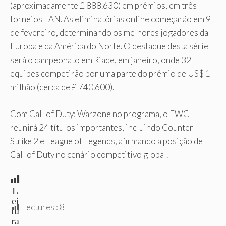
(aproximadamente £ 888.630) em prêmios, em três
torneios LAN. As eliminatórias online começarão em 9
de fevereiro, determinando os melhores jogadores da
Europa e da América do Norte. O destaque desta série
será o campeonato em Riade, em janeiro, onde 32
equipes competirão por uma parte do prêmio de US$ 1
milhão (cerca de £ 740.600).
Com Call of Duty: Warzone no programa, o EWC
reunirá 24 títulos importantes, incluindo Counter-
Strike 2 e League of Legends, afirmando a posição de
Call of Duty no cenário competitivo global.
L
ei
Lectures :
8
tu
ra