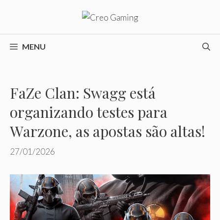
Pular
para
o
conteúdo
MENU
FaZe Clan: Swagg está
organizando testes para
Warzone, as apostas são altas!
27/01/2026