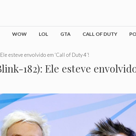
WOW
LOL
GTA
CALL OF DUTY
P
Ele esteve envolvido em ‘Call of Duty 4’!
ink-182): Ele esteve envolvido 