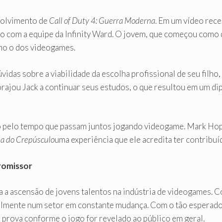
volvimento de
Call of Duty 4: Guerra Moderna
. Em um vídeo rece
ho com a equipe da Infinity Ward. O jovem, que começou como
mo o dos videogames.
idas sobre a viabilidade da escolha profissional de seu filho
rajou Jack a continuar seus estudos, o que resultou em um d
do pelo tempo que passam juntos jogando videogame. Mark Ho
sa do Crepúsculo
uma experiência que ele acredita ter contribuído
romissor
a a ascensão de jovens talentos na indústria de videogames. C
avelmente num setor em constante mudança. Com o tão espera
à prova conforme o jogo for revelado ao público em geral.