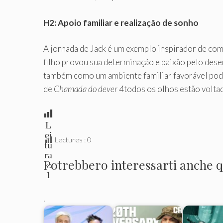
H2: Apoio familiar e realização de sonho
A jornada de Jack é um exemplo inspirador de com
filho provou sua determinação e paixão pelo dese
também como um ambiente familiar favorável pode
de
Chamada do dever 4
todos os olhos estão volta
L
ei
Lectures :
0
tu
ra
Potrebbero interessarti anche qu
s:
1
.