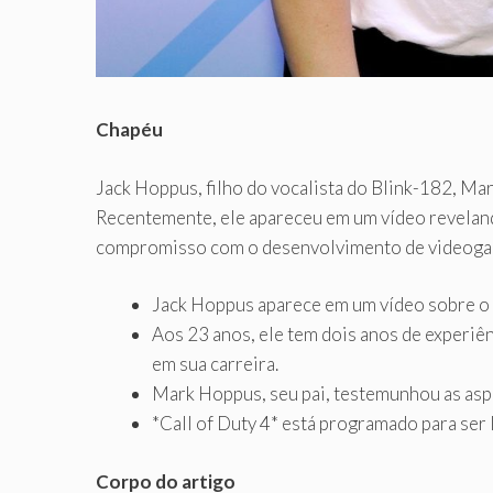
Chapéu
Jack Hoppus, filho do vocalista do Blink-182, Ma
Recentemente, ele apareceu em um vídeo revelando
compromisso com o desenvolvimento de videogam
Jack Hoppus aparece em um vídeo sobre o 
Aos 23 anos, ele tem dois anos de experiê
em sua carreira.
Mark Hoppus, seu pai, testemunhou as aspi
*Call of Duty 4* está programado para ser
Corpo do artigo