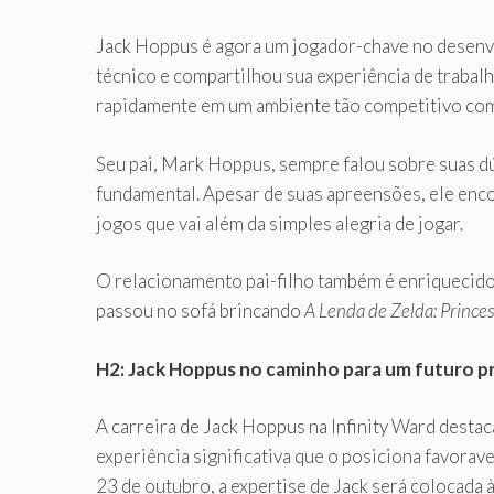
Jack Hoppus é agora um jogador-chave no desen
técnico e compartilhou sua experiência de trabal
rapidamente em um ambiente tão competitivo co
Seu pai, Mark Hoppus, sempre falou sobre suas dúv
fundamental. Apesar de suas apreensões, ele enco
jogos que vai além da simples alegria de jogar.
O relacionamento pai-filho também é enriqueci
passou no sofá brincando
A Lenda de Zelda: Prince
H2: Jack Hoppus no caminho para um futuro p
A carreira de Jack Hoppus na Infinity Ward destac
experiência significativa que o posiciona favor
23 de outubro, a expertise de Jack será colocada 