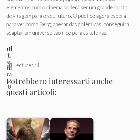
elementos com o cinema poderá ser um grande ponto
de viragem para o seu futuro. O público agora espera
para ver como Berg, apesar das polêmicas, conseguirá
adaptar um universo tão rico para as telonas.
L
ei
Lectures :
1
tu
ra
Potrebbero interessarti anche
s:
0
questi articoli:
.