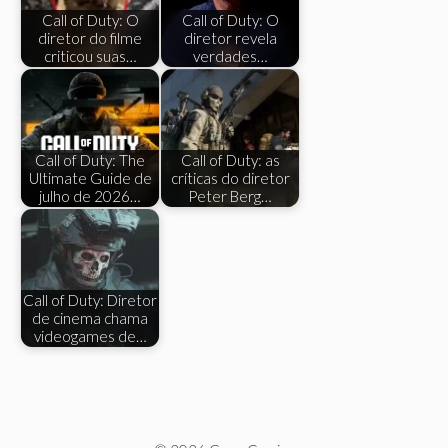
Call of Duty: O
Call of Duty: O
diretor do filme
diretor revela
criticou suas…
verdades…
Call of Duty: The
Call of Duty: as
Ultimate Guide de
críticas do diretor
julho de 2026…
Peter Berg…
Call of Duty: Diretor
de cinema chama
videogames de…