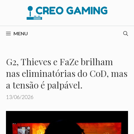
Pular
para
o
conteúdo
MENU
G2, Thieves e FaZe brilham
nas eliminatórias do CoD, mas
a tensão é palpável.
13/06/2026