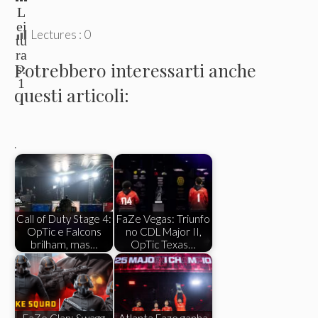
L
ei
Lectures :
0
tu
ra
Potrebbero interessarti anche
s:
1
questi articoli:
.
Call of Duty Stage 4:
FaZe Vegas: Triunfo
OpTic e Falcons
no CDL Major II,
brilham, mas…
OpTic Texas…