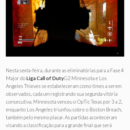
Nesta sexta-feira, durante as eliminatórias para a Fase 4
Major do
Liga Call of Duty
G2 Minnesota e Los
Angeles Thieves se estabeleceram como times a serem
observados, cada um registrando sua segunda vitória
consecutiva. Minnesota venceu o OpTic Texas por 3 a 2,
enquanto Los Angeles triunfou sobre o Boston Breach,
também pelo mesmo placar. As partidas aconteceram
visando a classificação para a grande final que será