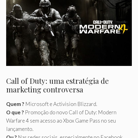
Call of Duty: uma estratégia de
marketing controversa
Quem ?
Microsoft e Activision Blizzard.
O que ?
Promoção do novo Call of Duty: Modern
Warfare 4 sem acesso ao Xbox Game Pass no seu
lançamento.
Ou ?
Nas redes sociais, especialmente no Facebook.