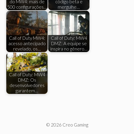
do MW4: mais de
código beta e
500 configurações…
mergulhe…
Call of Duty MW4:
Call of Duty: MW4
acesso antecipado
DMZ: A equipe se
revelado, os…
inspira no gênero…
Call of Duty: MW4
DMZ: Os
desenvolvedores
garantem…
© 2026 Creo Gaming