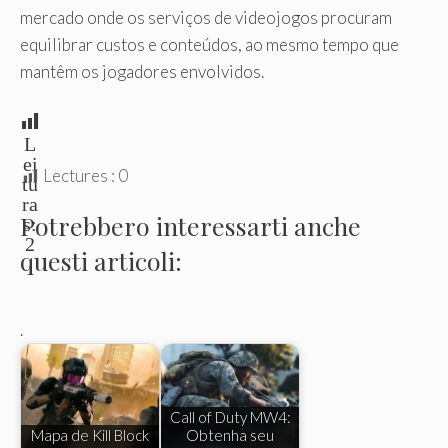
mercado onde os serviços de videojogos procuram
equilibrar custos e conteúdos, ao mesmo tempo que
mantêm os jogadores envolvidos.
L
ei
Lectures :
0
tu
ra
Potrebbero interessarti anche
s:
2
questi articoli:
.
Call of Duty MW4:
Mapa de Kill Block
Obtenha seu