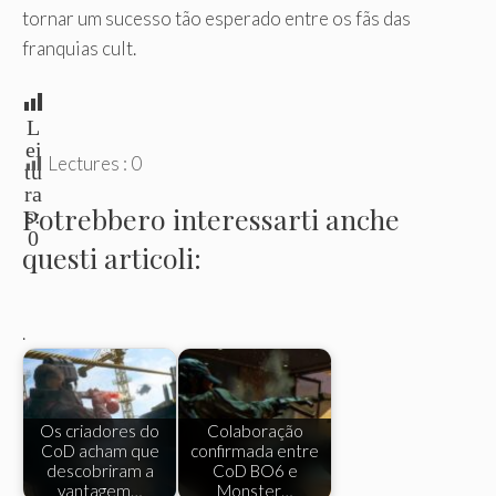
tornar um sucesso tão esperado entre os fãs das
franquias cult.
L
ei
Lectures :
0
tu
ra
Potrebbero interessarti anche
s:
0
questi articoli:
.
Os criadores do
Colaboração
CoD acham que
confirmada entre
descobriram a
CoD BO6 e
vantagem…
Monster…