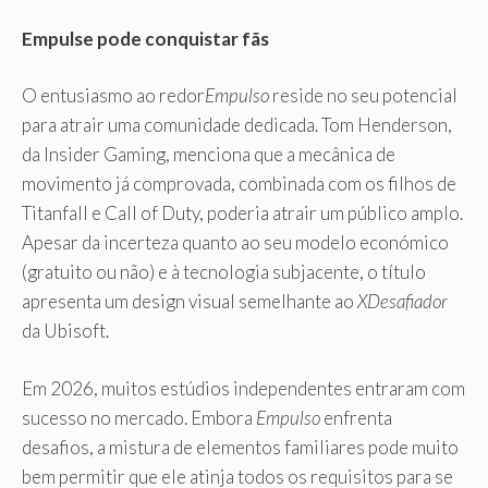
Empulse pode conquistar fãs
O entusiasmo ao redor
Empulso
reside no seu potencial
para atrair uma comunidade dedicada. Tom Henderson,
da Insider Gaming, menciona que a mecânica de
movimento já comprovada, combinada com os filhos de
Titanfall e Call of Duty, poderia atrair um público amplo.
Apesar da incerteza quanto ao seu modelo económico
(gratuito ou não) e à tecnologia subjacente, o título
apresenta um design visual semelhante ao
XDesafiador
da Ubisoft.
Em 2026, muitos estúdios independentes entraram com
sucesso no mercado. Embora
Empulso
enfrenta
desafios, a mistura de elementos familiares pode muito
bem permitir que ele atinja todos os requisitos para se