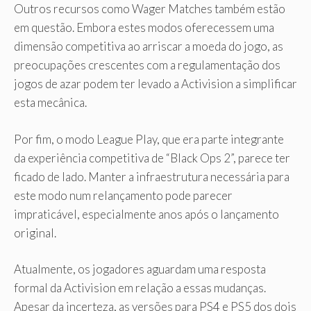
Outros recursos como Wager Matches também estão
em questão. Embora estes modos oferecessem uma
dimensão competitiva ao arriscar a moeda do jogo, as
preocupações crescentes com a regulamentação dos
jogos de azar podem ter levado a Activision a simplificar
esta mecânica.
Por fim, o modo League Play, que era parte integrante
da experiência competitiva de “Black Ops 2”, parece ter
ficado de lado. Manter a infraestrutura necessária para
este modo num relançamento pode parecer
impraticável, especialmente anos após o lançamento
original.
Atualmente, os jogadores aguardam uma resposta
formal da Activision em relação a essas mudanças.
Apesar da incerteza, as versões para PS4 e PS5 dos dois