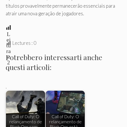
títulos provavelmente permanecerão essenciais para
atrair uma nova geração de jogadores.
L
ei
Lectures :
0
tu
ra
Potrebbero interessarti anche
s:
2
questi articoli:
.
Call of Duty: O
Call of Duty: O
relançamento de
relançamento de
Black Ops sem…
Black Ops está…