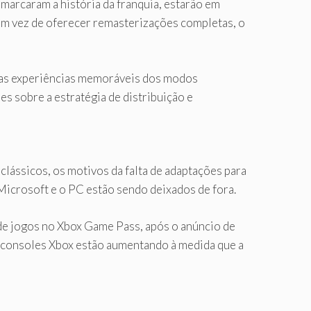
 marcaram a história da franquia, estarão em
 em vez de oferecer remasterizações completas, o
 as experiências memoráveis ​​dos modos
s sobre a estratégia de distribuição e
ássicos, os motivos da falta de adaptações para
Microsoft e o PC estão sendo deixados de fora.
a de jogos no Xbox Game Pass, após o anúncio de
a consoles Xbox estão aumentando à medida que a