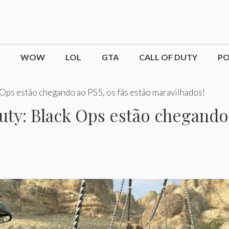
WOW
LOL
GTA
CALL OF DUTY
P
k Ops estão chegando ao PS5, os fãs estão maravilhados!
Duty: Black Ops estão chegando 