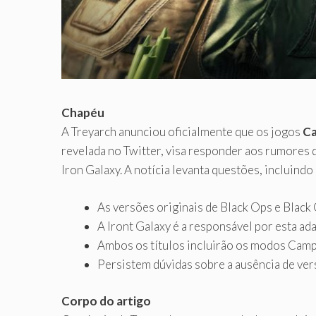
Chapéu
A Treyarch anunciou oficialmente que os jogos
Ca
revelada no Twitter, visa responder aos rumores
Iron Galaxy. A notícia levanta questões, incluindo
As versões originais de Black Ops e Black
A Iront Galaxy é a responsável por esta ad
Ambos os títulos incluirão os modos Camp
Persistem dúvidas sobre a ausência de ver
Corpo do artigo