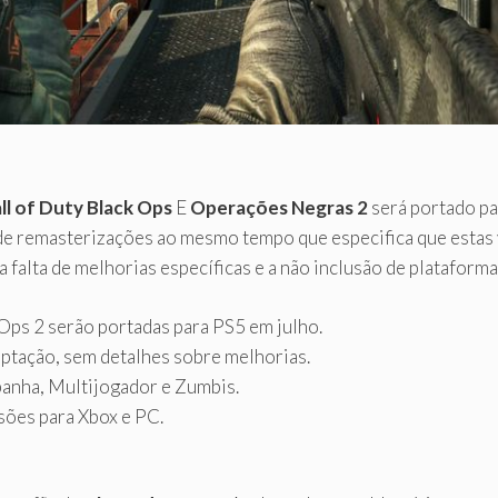
ll of Duty Black Ops
E
Operações Negras 2
será portado pa
 de remasterizações ao mesmo tempo que especifica que estas 
 a falta de melhorias específicas e a não inclusão de platafor
 Ops 2 serão portadas para PS5 em julho.
aptação, sem detalhes sobre melhorias.
anha, Multijogador e Zumbis.
sões para Xbox e PC.