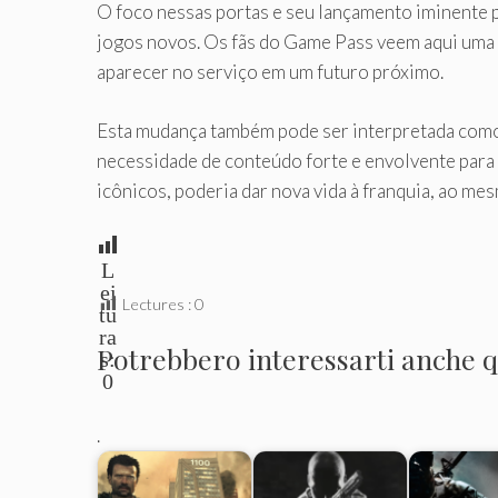
O foco nessas portas e seu lançamento iminente p
jogos novos. Os fãs do Game Pass veem aqui uma 
aparecer no serviço em um futuro próximo.
Esta mudança também pode ser interpretada como 
necessidade de conteúdo forte e envolvente para a
icônicos, poderia dar nova vida à franquia, ao me
L
ei
Lectures :
0
tu
ra
Potrebbero interessarti anche qu
s:
0
.