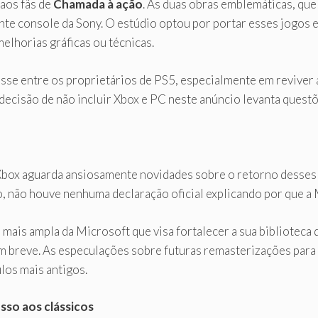
 aos fãs de
Chamada à ação
. As duas obras emblemáticas, que
nte console da Sony. O estúdio optou por portar esses jogos
elhorias gráficas ou técnicas.
sse entre os proprietários de PS5, especialmente em reviver
ecisão de não incluir Xbox e PC neste anúncio levanta questõe
box aguarda ansiosamente novidades sobre o retorno desses cl
, não houve nenhuma declaração oficial explicando por que a 
 mais ampla da Microsoft que visa fortalecer a sua bibliotec
m breve. As especulações sobre futuras remasterizações par
ulos mais antigos.
sso aos clássicos