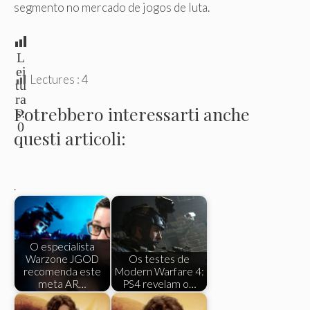
segmento no mercado de jogos de luta.
L
ei
Lectures :
4
tu
ra
Potrebbero interessarti anche
s:
0
questi articoli:
.
O especialista
Warzone JGOD
Os testes de
recomenda este
Modern Warfare 4:
meta AR…
PS4 revelam o…