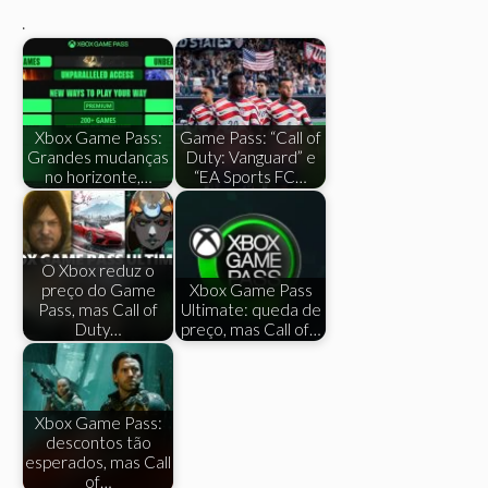
.
Xbox Game Pass:
Game Pass: “Call of
Grandes mudanças
Duty: Vanguard” e
no horizonte,…
“EA Sports FC…
O Xbox reduz o
preço do Game
Xbox Game Pass
Pass, mas Call of
Ultimate: queda de
Duty…
preço, mas Call of…
Xbox Game Pass:
descontos tão
esperados, mas Call
of…