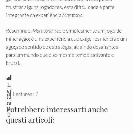
frustrar alguns jogadores, esta dificuldade é parte
integrante da experiência
Maratona
.
Resumindo,
Maratona
não é simplesmente um jogo de
mineração; é uma experiência que exige resiliência e um
aguçado sentido de estratégia, atraindo desafiantes
para um mundo que é ao mesmo tempo cativante e
brutal.
L
ei
Lectures :
2
tu
ra
Potrebbero interessarti anche
s:
0
questi articoli: