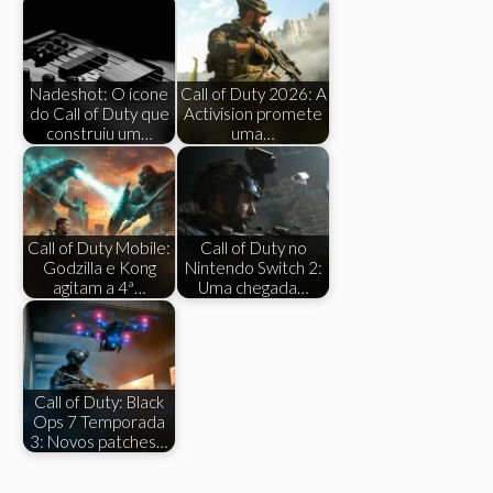
Nadeshot: O ícone
Call of Duty 2026: A
do Call of Duty que
Activision promete
construiu um…
uma…
Call of Duty Mobile:
Call of Duty no
Godzilla e Kong
Nintendo Switch 2:
agitam a 4ª…
Uma chegada…
Call of Duty: Black
Ops 7 Temporada
3: Novos patches…