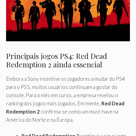
Principais jogos PS4: Red Dead
Redemption 2 ainda essencial
Embora a Sony incentive os jogadores a mudar do PS4
para o PS5, muitos usuários continuam a gostar do
console. Para o mês em curso, a empresa revelou o
ranking dos jogos mais jogados. Em mente,
Red Dead
Redemption 2
confirma-se como um must-have na
América do Norte e na Europa.
Red Dead Redemption 2
continua a ser o jogo