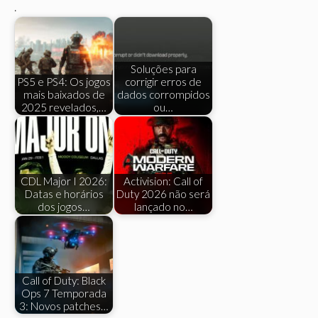
.
Soluções para
PS5 e PS4: Os jogos
corrigir erros de
mais baixados de
dados corrompidos
2025 revelados,…
ou…
CDL Major I 2026:
Activision: Call of
Datas e horários
Duty 2026 não será
dos jogos…
lançado no…
Call of Duty: Black
Ops 7 Temporada
3: Novos patches…