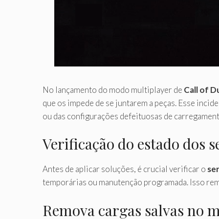
No lançamento do modo multiplayer de
Call of D
que os impede de se juntarem a peças. Esse incide
ou das configurações defeituosas de carregamento
Verificação do estado dos s
Antes de aplicar soluções, é crucial verificar o
se
temporárias ou manutenção programada. Isso remov
Remova cargas salvas no 