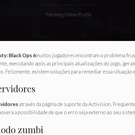
uty: Black Ops 6
muitos jogadores encontram o problema frus
nte, executando após as principais atualizações do jogo, geral
. Felizmente, existem soluções para remediar essa situação e
ervidores
rvidores
através da página de suporte da Activision. Freqüen
erá a possibilidade de que o erro seja externo ao seu siste
modo zumbi