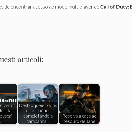
es de encontrar acesso ao modo multiplayer de
Call of Duty: 
esti articoli:
olver o
Desbloqueie todos
dos da
esses bônus
busca'
completando a
Resolva a caça ao
…
campanha…
tesouro de Jane