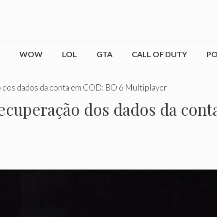
WOW
LOL
GTA
CALL OF DUTY
P
o dos dados da conta em COD: BO 6 Multiplayer
recuperação dos dados da con