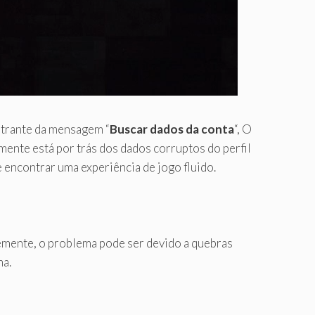
trante da mensagem “
Buscar dados da conta
“, O
mente está por trás dos dados corruptos do perfil
 encontrar uma experiência de jogo fluido.
temente, o problema pode ser devido a quebras
ma.