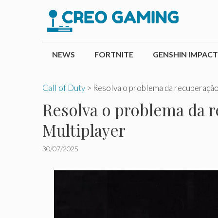
Pular
para
o
conteúdo
NEWS
FORTNITE
GENSHIN IMPACT
Call of Duty
>
Resolva o problema da recuperaçã
Resolva o problema da 
Multiplayer
30/07/2025