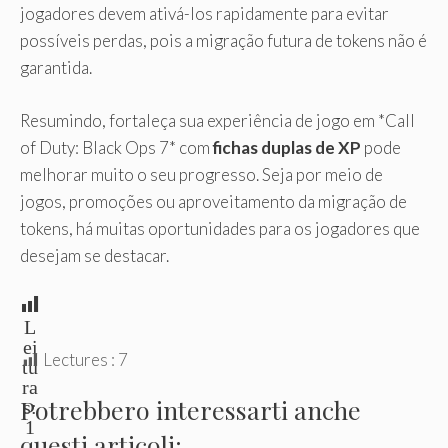
jogadores devem ativá-los rapidamente para evitar
possíveis perdas, pois a migração futura de tokens não é
garantida.
Resumindo, fortaleça sua experiência de jogo em *Call
of Duty: Black Ops 7* com
fichas duplas de XP
pode
melhorar muito o seu progresso. Seja por meio de
jogos, promoções ou aproveitamento da migração de
tokens, há muitas oportunidades para os jogadores que
desejam se destacar.
L
ei
Lectures :
7
tu
ra
Potrebbero interessarti anche
s:
1
questi articoli: