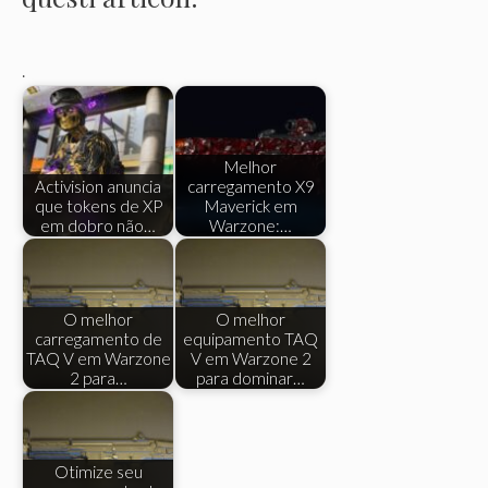
.
Melhor
Activision anuncia
carregamento X9
que tokens de XP
Maverick em
em dobro não…
Warzone:…
O melhor
O melhor
carregamento de
equipamento TAQ
TAQ V em Warzone
V em Warzone 2
2 para…
para dominar…
Otimize seu