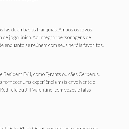
os fãs de ambas as franquias. Ambos os jogos
a de jogo única. Ao integrar personagens de
ade enquanto se reúnem com seus heróis favoritos.
e Resident Evil, como Tyrants ou cães Cerberus.
ia fornecer uma experiência mais envolvente e
dfield ou Jill Valentine, com vozes e falas
l of Duty: Black Ops 6, que oferece um modo de