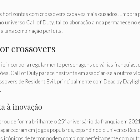
os horizontes com crossovers cada vez mais ousados. Embora 
no universo Call of Duty, tal colaboração ainda permanece no 
ria uma combinação perfeita.
or crossovers
rie incorpora regularmente personagens de várias franquias, 
es, Call of Duty parece hesitante em associar-se a outros vid
sovers de Resident Evil, principalmente com Dead by Dayligh
.
ta à inovação
rou de forma brilhante o 25º aniversário da franquia em 2021
apareceram em jogos populares, expandindo o universo Reside
 icônicos de terror podem combinar perfeitamente com outro