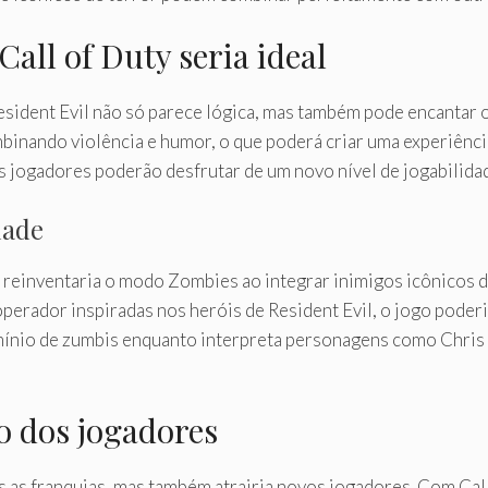
all of Duty seria ideal
Resident Evil não só parece lógica, mas também pode encantar 
inando violência e humor, o que poderá criar uma experiênci
s jogadores poderão desfrutar de um novo nível de jogabilid
dade
 reinventaria o modo Zombies ao integrar inimigos icônicos d
operador inspiradas nos heróis de Resident Evil, o jogo poder
mínio de zumbis enquanto interpreta personagens como Chris Re
o dos jogadores
as as franquias, mas também atrairia novos jogadores. Com Cal