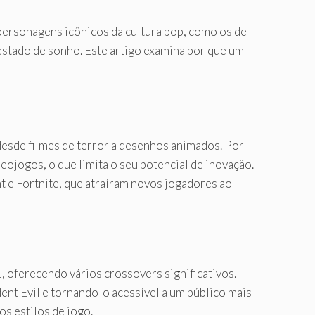
personagens icônicos da cultura pop, como os de
estado de sonho. Este artigo examina por que um
desde filmes de terror a desenhos animados. Por
eojogos, o que limita o seu potencial de inovação.
t e Fortnite, que atraíram novos jogadores ao
, oferecendo vários crossovers significativos.
nt Evil e tornando-o acessível a um público mais
s estilos de jogo.