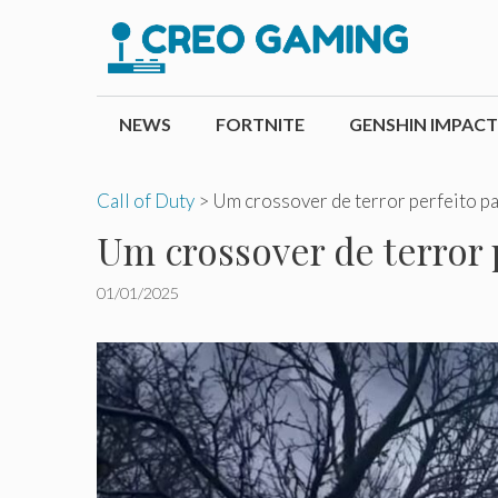
Pular
para
o
conteúdo
NEWS
FORTNITE
GENSHIN IMPACT
Call of Duty
>
Um crossover de terror perfeito p
Um crossover de terror 
01/01/2025