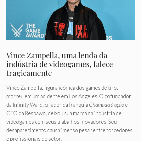
Vince Zampella, uma lenda da
indústria de videogames, falece
tragicamente
Vince Zampella, figura icônica dos games de tiro,
morreu em um acidente em Los Angeles. O cofundador
da Infinity Ward, criador da franquia
Chamada à ação
e
CEO da Respawn, deixou sua marca na indústria de
videogames com seus trabalhos inovadores. Seu
desaparecimento causa imenso pesar entre torcedores
e profissionais do setor.