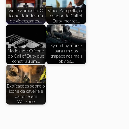
Vince Zampella: O
Vince Zampella, co-
ícone da indústria
criador de Call of
de videogames…
Duty, morre:…
Symfuhny morre
Nadeshot: O ícone
para um dos
do Call of Duty que
trapaceiros mais
construiu um…
óbvios…
Explicações sobre o
ícone da caveira e
da foice em
Warzone