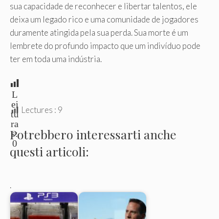
sua capacidade de reconhecer e libertar talentos, ele
deixa um legado rico e uma comunidade de jogadores
duramente atingida pela sua perda. Sua morte é um
lembrete do profundo impacto que um indivíduo pode
ter em toda uma indústria.
L
ei
Lectures :
9
tu
ra
Potrebbero interessarti anche
s:
0
questi articoli:
.