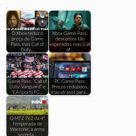
.
O Xbox reduz o
Xbox Game Pass:
preço do Game
descontos tão
Pass, mas Call of
esperados, mas Call
Duty…
of…
Game Pass: “Call of
PC Game Pass:
Duty: Vanguard” e
Preços reduzidos,
“EA Sports FC…
mas atrasos para…
O MTZ 762 da 4ª
temporada de
Warzone: a arma
secreta…