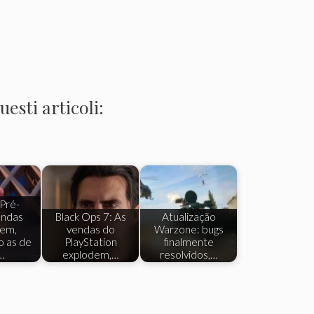
esti articoli:
Pré-
ndas
Black Ops 7: As
Atualização
dem,
vendas do
Warzone: bugs
o as de
PlayStation
finalmente
…
explodem,…
resolvidos,…