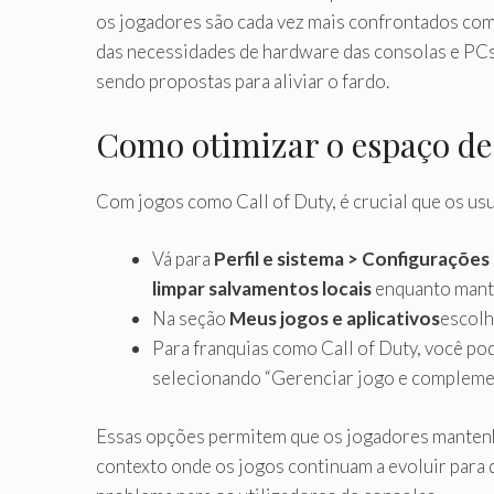
os jogadores são cada vez mais confrontados co
das necessidades de hardware das consolas e PCs
sendo propostas para aliviar o fardo.
Como otimizar o espaço d
Com jogos como Call of Duty, é crucial que os us
Vá para
Perfil e sistema > Configuraçõ
limpar salvamentos locais
enquanto mant
Na seção
Meus jogos e aplicativos
escolh
Para franquias como Call of Duty, você po
selecionando “Gerenciar jogo e complement
Essas opções permitem que os jogadores manten
contexto onde os jogos continuam a evoluir para