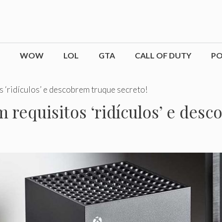
WOW
LOL
GTA
CALL OF DUTY
P
 ‘ridículos’ e descobrem truque secreto!
 requisitos ‘ridículos’ e desc