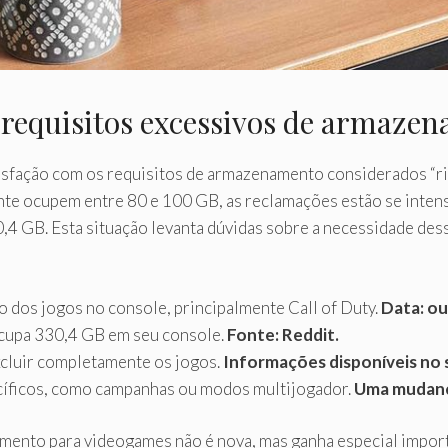
requisitos excessivos de armazen
sfação com os requisitos de armazenamento considerados “rid
te ocupem entre 80 e 100 GB, as reclamações estão se intens
30,4 GB. Esta situação levanta dúvidas sobre a necessidade d
o dos jogos no console, principalmente Call of Duty.
Data: ou
ocupa 330,4 GB em seu console.
Fonte: Reddit.
xcluir completamente os jogos.
Informações disponíveis no 
cíficos, como campanhas ou modos multijogador.
Uma mudanç
mento para videogames não é nova, mas ganha especial import