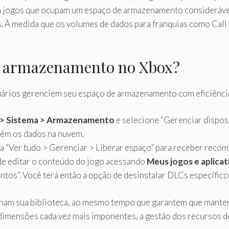
m jogos que ocupam um espaço de armazenamento considerável
. À medida que os volumes de dados para franquias como Call 
e armazenamento no Xbox?
uários gerenciem seu espaço de armazenamento com eficiência
es > Sistema > Armazenamento
e selecione “Gerenciar dispos
ém os dados na nuvem.
a “Ver tudo > Gerenciar > Liberar espaço” para receber recom
de editar o conteúdo do jogo acessando
Meus jogos e aplicat
os”. Você terá então a opção de desinstalar DLCs específico
ham sua biblioteca, ao mesmo tempo que garantem que mante
 dimensões cada vez mais imponentes, a gestão dos recursos 