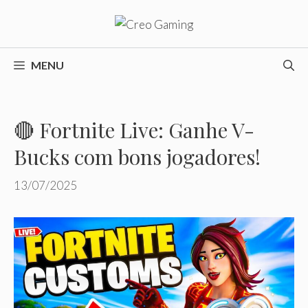
Pular
para
o
conteúdo
MENU
🔴 Fortnite Live: Ganhe V-
Bucks com bons jogadores!
13/07/2025