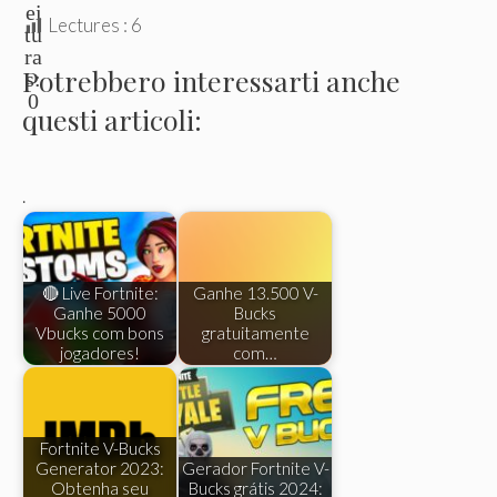
ei
Lectures :
6
tu
ra
Potrebbero interessarti anche
s:
0
questi articoli:
.
🔴 Live Fortnite:
Ganhe 13.500 V-
Ganhe 5000
Bucks
Vbucks com bons
gratuitamente
jogadores!
com…
Fortnite V-Bucks
Generator 2023:
Gerador Fortnite V-
Obtenha seu
Bucks grátis 2024: