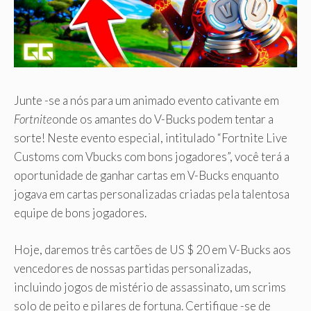
Junte -se a nós para um animado evento cativante em
Fortnite
onde os amantes do V-Bucks podem tentar a
sorte! Neste evento especial, intitulado “Fortnite Live
Customs com Vbucks com bons jogadores”, você terá a
oportunidade de ganhar cartas em V-Bucks enquanto
jogava em cartas personalizadas criadas pela talentosa
equipe de bons jogadores.
Hoje, daremos três cartões de US $ 20 em V-Bucks aos
vencedores de nossas partidas personalizadas,
incluindo jogos de mistério de assassinato, um scrims
solo de peito e pilares de fortuna. Certifique -se de