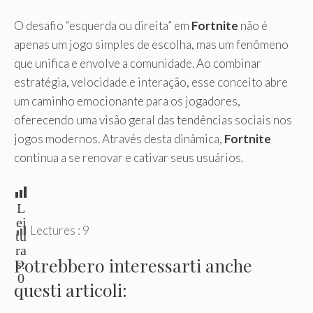
O desafio “esquerda ou direita” em
Fortnite
não é
apenas um jogo simples de escolha, mas um fenômeno
que unifica e envolve a comunidade. Ao combinar
estratégia, velocidade e interação, esse conceito abre
um caminho emocionante para os jogadores,
oferecendo uma visão geral das tendências sociais nos
jogos modernos. Através desta dinâmica,
Fortnite
continua a se renovar e cativar seus usuários.
L
ei
Lectures :
9
tu
ra
Potrebbero interessarti anche
s:
0
questi articoli: