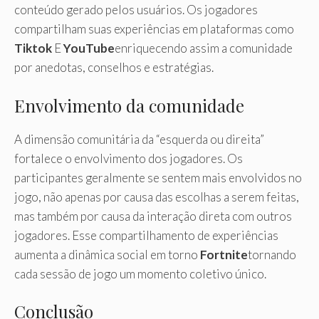
conteúdo gerado pelos usuários. Os jogadores
compartilham suas experiências em plataformas como
Tiktok
E
YouTube
enriquecendo assim a comunidade
por anedotas, conselhos e estratégias.
Envolvimento da comunidade
A dimensão comunitária da “esquerda ou direita”
fortalece o envolvimento dos jogadores. Os
participantes geralmente se sentem mais envolvidos no
jogo, não apenas por causa das escolhas a serem feitas,
mas também por causa da interação direta com outros
jogadores. Esse compartilhamento de experiências
aumenta a dinâmica social em torno
Fortnite
tornando
cada sessão de jogo um momento coletivo único.
Conclusão