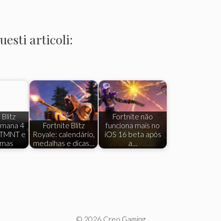
esti articoli:
 Blitz
Fortnite não
emana 4
Fortnite Blitz
funciona mais no
 TMNT e
Royale: calendário,
iOS 16 beta após
rmas
medalhas e dicas…
a…
© 2026 Creo Gaming