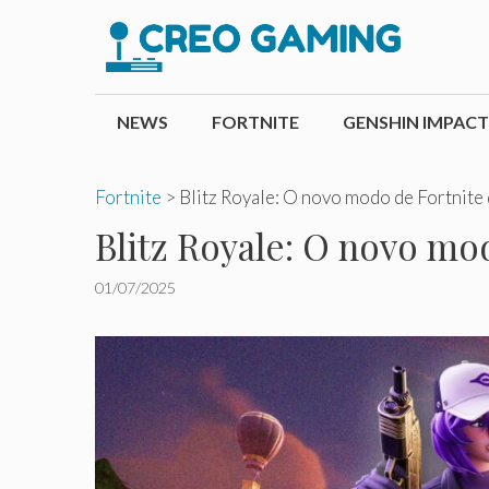
Pular
para
o
conteúdo
NEWS
FORTNITE
GENSHIN IMPACT
Fortnite
>
Blitz Royale: O novo modo de Fortnite
Blitz Royale: O novo mo
01/07/2025