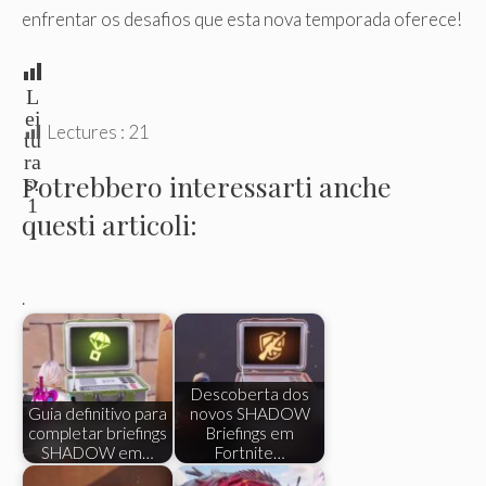
enfrentar os desafios que esta nova temporada oferece!
L
ei
Lectures :
21
tu
ra
Potrebbero interessarti anche
s:
1
questi articoli:
.
Descoberta dos
Guia definitivo para
novos SHADOW
completar briefings
Briefings em
SHADOW em…
Fortnite…