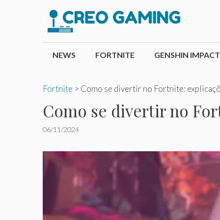
Pular
para
o
conteúdo
NEWS
FORTNITE
GENSHIN IMPACT
Fortnite
>
Como se divertir no Fortnite: explicaç
Como se divertir no Fort
06/11/2024