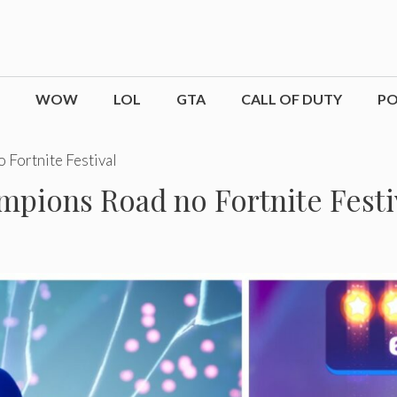
WOW
LOL
GTA
CALL OF DUTY
P
 Fortnite Festival
pions Road no Fortnite Festi