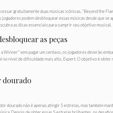
cessar gratuitamente duas músicas icônicas, “Beyond the Flame
s jogadores podem desbloquear essas músicas desde que se a
scubra as dicas essenciais para cumprir seu objetivo musical.
desbloquear as peças
’m a Winner” sem pagar um centavo, os jogadores deverão emba
l no nível de dificuldade mais alto, Expert. O objetivo é obte
r dourado
dor dourado não é apenas atingir 5 estrelas, mas também man
úsica. Depois de obter essas 5 estrelas brilhantes, os desafi