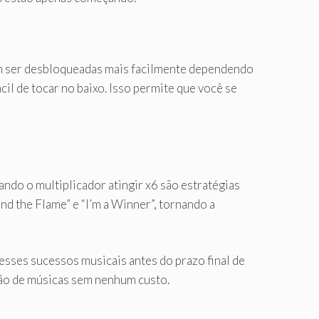
dem ser desbloqueadas mais facilmente dependendo
il de tocar no baixo. Isso permite que você se
ndo o multiplicador atingir x6 são estratégias
d the Flame” e “I’m a Winner”, tornando a
esses sucessos musicais antes do prazo final de
ção de músicas sem nenhum custo.