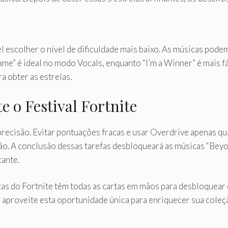
l escolher o nível de dificuldade mais baixo. As músicas po
me” é ideal no modo Vocals, enquanto “I’m a Winner” é mais fác
 obter as estrelas.
 o Festival Fortnite
recisão. Evitar pontuações fracas e usar Overdrive apenas qua
o. A conclusão dessas tarefas desbloqueará as músicas “Beyon
cante.
tas do Fortnite têm todas as cartas em mãos para desbloquear 
 aproveite esta oportunidade única para enriquecer sua cole