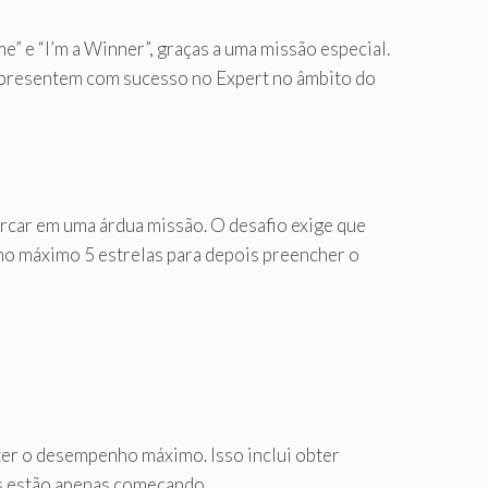
” e “I’m a Winner”, graças a uma missão especial.
presentem com sucesso no Expert no âmbito do
rcar em uma árdua missão. O desafio exige que
r no máximo 5 estrelas para depois preencher o
ter o desempenho máximo. Isso inclui obter
os estão apenas começando.