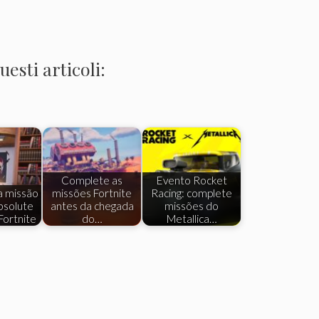
esti articoli:
Complete as
Evento Rocket
a missão
missões Fortnite
Racing: complete
bsolute
antes da chegada
missões do
ortnite
do…
Metallica…