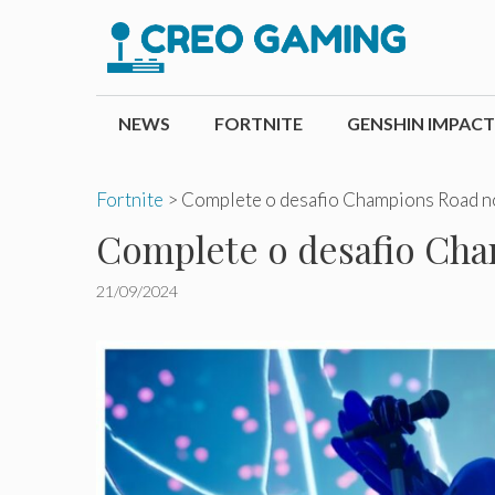
Pular
para
o
conteúdo
NEWS
FORTNITE
GENSHIN IMPACT
Fortnite
>
Complete o desafio Champions Road no
Complete o desafio Cham
21/09/2024