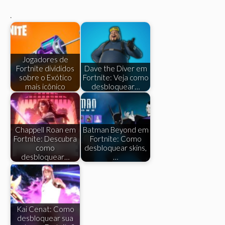
.
Jogadores de
Fortnite divididos
Dave the Diver em
sobre o Exótico
Fortnite: Veja como
mais icônico
desbloquear…
Chappell Roan em
Batman Beyond em
Fortnite: Descubra
Fortnite: Como
como
desbloquear skins,
desbloquear…
…
Kai Cenat: Como
desbloquear sua