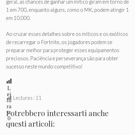
geral, as chances de ganhar um mítico giram em torno de
1 em 700, enquanto alguns, como o MK, podem atingir 1
em 10.000.
Ao cruzar esses detalhes sobre os míticos e os exóticos
de recarregar o Fortnite, os jogadores podem se
preparar melhor para proteger esses equipamentos
preciosos. Paciência e perseverança são para obter
sucesso neste mundo competitivo!
L
ei
Lectures :
11
tu
ra
Potrebbero interessarti anche
s:
0
questi articoli: