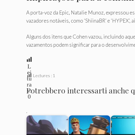
A porta-voz da Epic, Natalie Munoz, expressou es
vazadores notáveis, como ‘ShiinaBR’ e ‘HYPEX’, a
Alguns dos itens que Cohen vazou, incluindo aque
vazamentos podem significar para o desenvolvime
L
ei
Lectures :
1
tu
ra
Potrebbero interessarti anche qu
s:
0
.