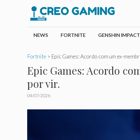
Pular
para
o
conteúdo
NEWS
FORTNITE
GENSHIN IMPACT
Fortnite
>
Epic Games: Acordo com um ex-membro 
Epic Games: Acordo com
por vir.
04/07/2026