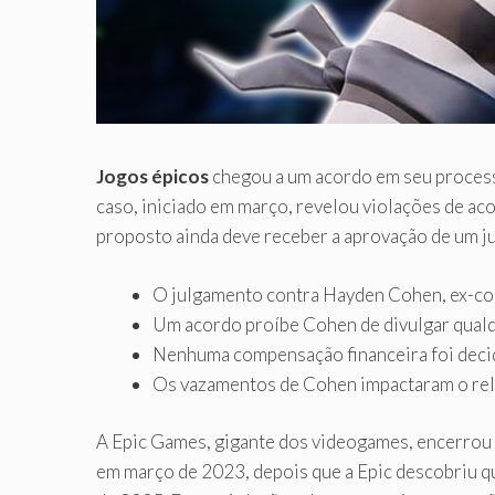
Jogos épicos
chegou a um acordo em seu process
caso, iniciado em março, revelou violações de ac
proposto ainda deve receber a aprovação de um j
O julgamento contra Hayden Cohen, ex-con
Um acordo proíbe Cohen de divulgar qualq
Nenhuma compensação financeira foi decidi
Os vazamentos de Cohen impactaram o rel
A Epic Games, gigante dos videogames, encerrou
em março de 2023, depois que a Epic descobriu q