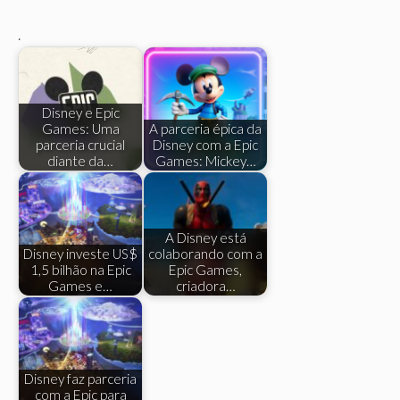
.
Disney e Epic
Games: Uma
A parceria épica da
parceria crucial
Disney com a Epic
diante da…
Games: Mickey…
A Disney está
Disney investe US$
colaborando com a
1,5 bilhão na Epic
Epic Games,
Games e…
criadora…
Disney faz parceria
com a Epic para