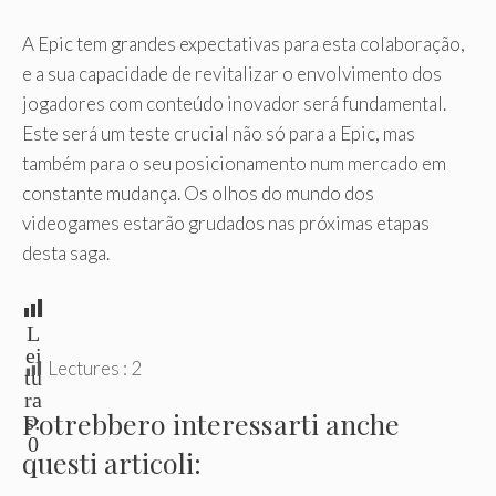
A Epic tem grandes expectativas para esta colaboração,
e a sua capacidade de revitalizar o envolvimento dos
jogadores com conteúdo inovador será fundamental.
Este será um teste crucial não só para a Epic, mas
também para o seu posicionamento num mercado em
constante mudança. Os olhos do mundo dos
videogames estarão grudados nas próximas etapas
desta saga.
L
ei
Lectures :
2
tu
ra
Potrebbero interessarti anche
s:
0
questi articoli: