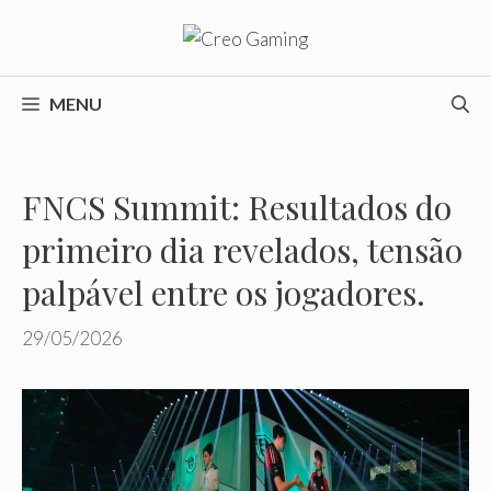
Pular
para
o
conteúdo
MENU
FNCS Summit: Resultados do
primeiro dia revelados, tensão
palpável entre os jogadores.
29/05/2026