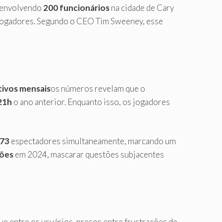
, envolvendo
200 funcionários
na cidade de Cary
s jogadores. Segundo o CEO Tim Sweeney, esse
tivos mensais
os números revelam que o
21h
o ano anterior. Enquanto isso, os jogadores
473
espectadores simultaneamente, marcando um
hões
em 2024, mascarar questões subjacentes
 entre os usuários, presos entre frustrações de