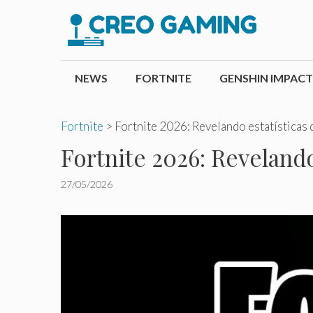
Pular
para
o
conteúdo
NEWS
FORTNITE
GENSHIN IMPACT
Fortnite
>
Fortnite 2026: Revelando estatísticas
Fortnite 2026: Reveland
27/05/2026