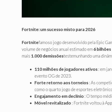
Fortnite: um sucesso misto para 2026
Fortnite
famoso jogo desenvolvido pela Epic Ga
volume de negócios anual estimado em
6 bilhões
mais
1.000 demissões
testemunhando uma dinâmi
110 milhões de jogadores ativos
: em ja
evento OG de 2023.
Forte retorno aos torneios
: As competi
como o quarto jogo de esportes eletrônico
Engajamento em declínio
: O tempo médi
Móvel revitalizado
: Fortnite voltou à A