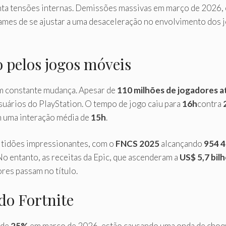
enta tensões internas. Demissões massivas em março de 2026
Games de se ajustar a uma desaceleração no envolvimento do
 pelos jogos móveis
em constante mudança. Apesar de
110 milhões de jogadores a
uários do PlayStation. O tempo de jogo caiu para
16h
contra
m uma interação média de
15h
.
ltidões impressionantes, com o
FNCS 2025
alcançando
954 
o entanto, as receitas da Epic, que ascenderam a
US$ 5,7 bil
res passam no título.
do Fortnite
 de
25%
em março de 2026, estão causando uma onda de choque