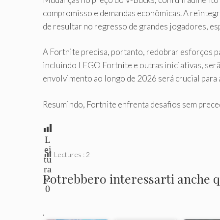
compromisso e demandas econômicas. A reintegraç
de resultar no regresso de grandes jogadores, esp
A Fortnite precisa, portanto, redobrar esforços 
incluindo LEGO Fortnite e outras iniciativas, se
envolvimento ao longo de 2026 será crucial para a
Resumindo, Fortnite enfrenta desafios sem prece
L
ei
Lectures :
2
tu
ra
Potrebbero interessarti anche qu
s:
0
.