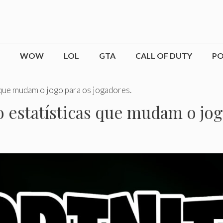
WOW
LOL
GTA
CALL OF DUTY
P
 que mudam o jogo para os jogadores.
o estatísticas que mudam o jog