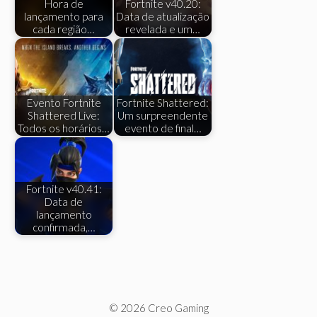
Hora de
Fortnite v40.20:
lançamento para
Data de atualização
cada região…
revelada e um…
Evento Fortnite
Fortnite Shattered:
Shattered Live:
Um surpreendente
Todos os horários…
evento de final…
Fortnite v40.41:
Data de
lançamento
confirmada,…
© 2026 Creo Gaming