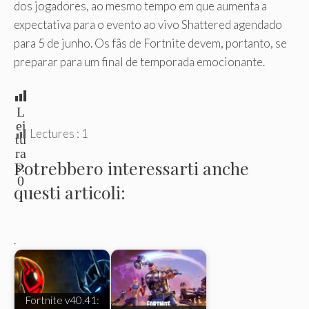
dos jogadores, ao mesmo tempo em que aumenta a
expectativa para o evento ao vivo Shattered agendado
para 5 de junho. Os fãs de Fortnite devem, portanto, se
preparar para um final de temporada emocionante.
L
ei
Lectures :
1
tu
ra
Potrebbero interessarti anche
s:
0
questi articoli:
.
Fortnite v40.41: