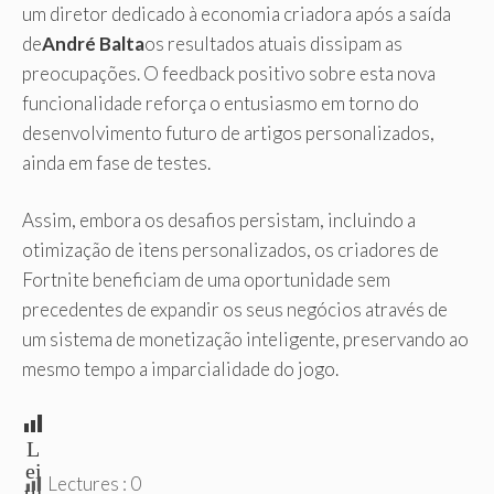
um diretor dedicado à economia criadora após a saída
de
André Balta
os resultados atuais dissipam as
preocupações. O feedback positivo sobre esta nova
funcionalidade reforça o entusiasmo em torno do
desenvolvimento futuro de artigos personalizados,
ainda em fase de testes.
Assim, embora os desafios persistam, incluindo a
otimização de itens personalizados, os criadores de
Fortnite beneficiam de uma oportunidade sem
precedentes de expandir os seus negócios através de
um sistema de monetização inteligente, preservando ao
mesmo tempo a imparcialidade do jogo.
L
ei
Lectures :
0
tu