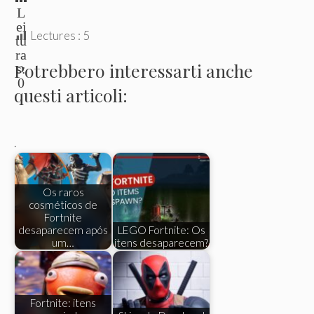
L
ei
Lectures :
5
tu
ra
Potrebbero interessarti anche
s:
0
questi articoli:
.
Os raros
cosméticos de
Fortnite
desaparecem após
LEGO Fortnite: Os
um…
itens desaparecem?
Fortnite: itens