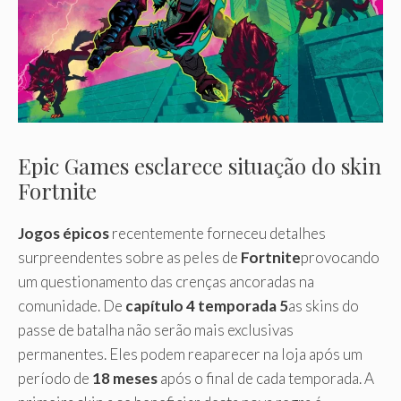
Epic Games esclarece situação do skin
Fortnite
Jogos épicos
recentemente forneceu detalhes
surpreendentes sobre as peles de
Fortnite
provocando
um questionamento das crenças ancoradas na
comunidade. De
capítulo 4 temporada 5
as skins do
passe de batalha não serão mais exclusivas
permanentes. Eles podem reaparecer na loja após um
período de
18 meses
após o final de cada temporada. A