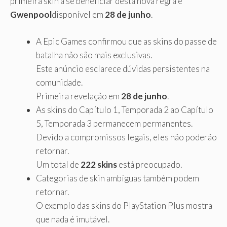
primeira skin a se beneficiar desta nova regra é
Gwenpool
disponível em
28 de junho
.
A Epic Games confirmou que as skins do passe de
batalha não são mais exclusivas.
Este anúncio esclarece dúvidas persistentes na
comunidade.
Primeira revelação em
28 de junho
.
As skins do Capítulo 1, Temporada 2 ao Capítulo
5, Temporada 3 permanecem permanentes.
Devido a compromissos legais, eles não poderão
retornar.
Um total de
222 skins
está preocupado.
Categorias de skin ambíguas também podem
retornar.
O exemplo das skins do PlayStation Plus mostra
que nada é imutável.