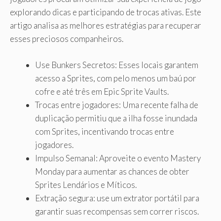
explorando dicas e participando de trocas ativas. Este
artigo analisa as melhores estratégias para recuperar
esses preciosos companheiros.
Use Bunkers Secretos: Esses locais garantem
acesso a Sprites, com pelo menos um baú por
cofre e até três em Epic Sprite Vaults.
Trocas entre jogadores: Uma recente falha de
duplicação permitiu que a ilha fosse inundada
com Sprites, incentivando trocas entre
jogadores.
Impulso Semanal: Aproveite o evento Mastery
Monday para aumentar as chances de obter
Sprites Lendários e Míticos.
Extração segura: use um extrator portátil para
garantir suas recompensas sem correr riscos.