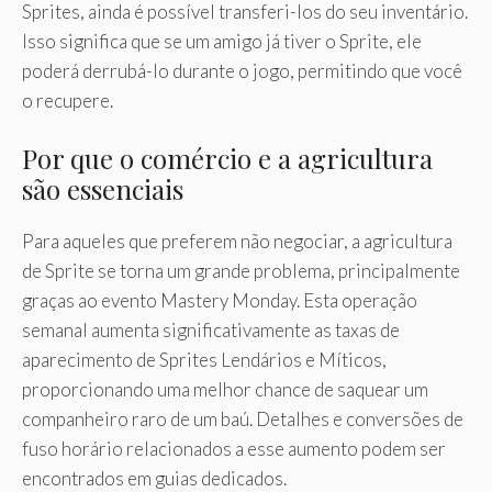
Sprites, ainda é possível transferi-los do seu inventário.
Isso significa que se um amigo já tiver o Sprite, ele
poderá derrubá-lo durante o jogo, permitindo que você
o recupere.
Por que o comércio e a agricultura
são essenciais
Para aqueles que preferem não negociar, a agricultura
de Sprite se torna um grande problema, principalmente
graças ao evento Mastery Monday. Esta operação
semanal aumenta significativamente as taxas de
aparecimento de Sprites Lendários e Míticos,
proporcionando uma melhor chance de saquear um
companheiro raro de um baú. Detalhes e conversões de
fuso horário relacionados a esse aumento podem ser
encontrados em guias dedicados.