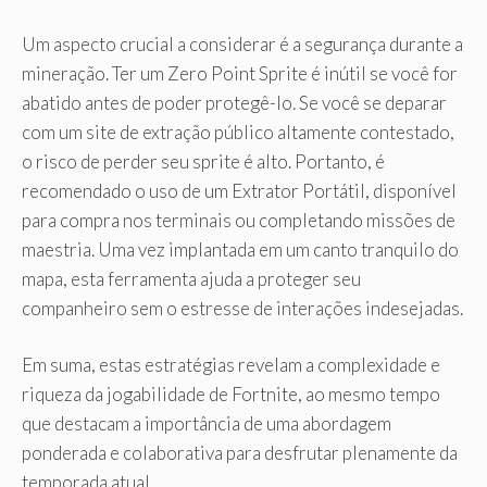
Um aspecto crucial a considerar é a segurança durante a
mineração. Ter um Zero Point Sprite é inútil se você for
abatido antes de poder protegê-lo. Se você se deparar
com um site de extração público altamente contestado,
o risco de perder seu sprite é alto. Portanto, é
recomendado o uso de um Extrator Portátil, disponível
para compra nos terminais ou completando missões de
maestria. Uma vez implantada em um canto tranquilo do
mapa, esta ferramenta ajuda a proteger seu
companheiro sem o estresse de interações indesejadas.
Em suma, estas estratégias revelam a complexidade e
riqueza da jogabilidade de Fortnite, ao mesmo tempo
que destacam a importância de uma abordagem
ponderada e colaborativa para desfrutar plenamente da
temporada atual.