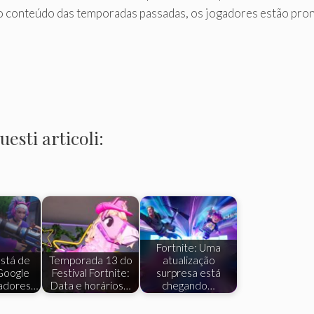
conteúdo das temporadas passadas, os jogadores estão pron
esti articoli:
Fortnite: Uma
está de
Temporada 13 do
atualização
Google
Festival Fortnite:
surpresa está
gadores…
Data e horários…
chegando…