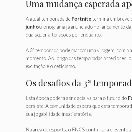
Uma mudança esperada ape
A atual temporada de
Fortnite
termina em breve 
junho
cronograma já anunciado no lançamento da a
quaisquer alterações por enquanto.
A 3ª temporada pode marcar uma viragem, com a a
momento. Ao longo das temporadas anteriores, os
excitação e o ceticismo.
Os desafios da 3ª tempora
Esta época poderá ser decisiva para o futuro do
F
persiste. A comunidade espera que esta temporad
sua jogabilidade insatisfatória.
Na área de esports, o FNCS continuará e eventos