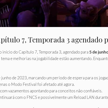
pítulo 7, Temporada 3 agendado p
 início do Capítulo 7, Temporada 3, agendado para
5 de junh
 tema e melhorias na jogabilidade estão aumentando. Enquan
 junho de 2023, marcando um período de espera para os joga
nas o Modo Festival foi afetado até agora.
com vazamentos apontando para conceitos não confiáveis.
ntinuará com o FNCS e possivelmente um Reload LAN durante