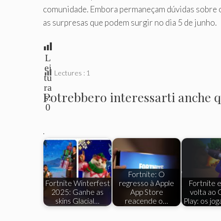
comunidade. Embora permaneçam dúvidas sobre o 
as surpresas que podem surgir no dia 5 de junho.
L
ei
Lectures :
1
tu
ra
Potrebbero interessarti anche qu
s:
0
.
Fortnite: O
Fortnite Winterfest
regresso à Apple
Fortnite 
2025: Ganhe as
App Store
volta ao 
skins Glacial…
reacende o…
Play: os jo