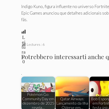
Indigo Kuno, figura influente no universo Fortni
Epic Games anunciou que detalhes adicionais so
fãs.
L
ei
Lectures :
6
tu
ra
Potrebbero interessarti anche qu
s:
0
.
Pokémon Go:
Community Day em
Qatar Airways:
Bob Esponj
dezembro de 2025
Lançamento da Ilha
em Fortni
revela…
QVerse em…
festa úni