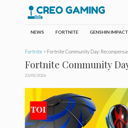
Pular
para
o
conteúdo
NEWS
FORTNITE
GENSHIN IMPACT
Fortnite
>
Fortnite Community Day: Recompensas 
Fortnite Community Day
23/05/2026