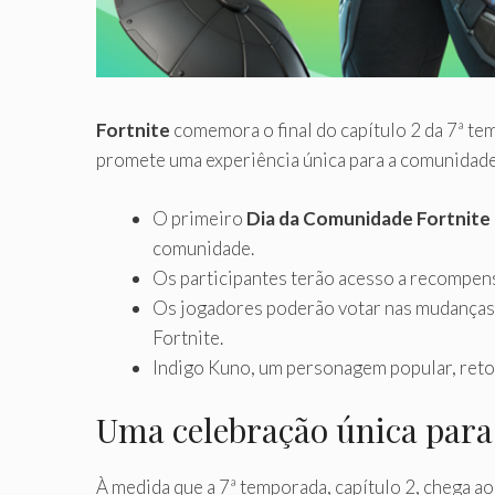
Fortnite
comemora o final do capítulo 2 da 7ª t
promete uma experiência única para a comunidade
O primeiro
Dia da Comunidade Fortnite
comunidade.
Os participantes terão acesso a recompens
Os jogadores poderão votar nas mudanças d
Fortnite.
Indigo Kuno, um personagem popular, retor
Uma celebração única para 
À medida que a 7ª temporada, capítulo 2, chega a