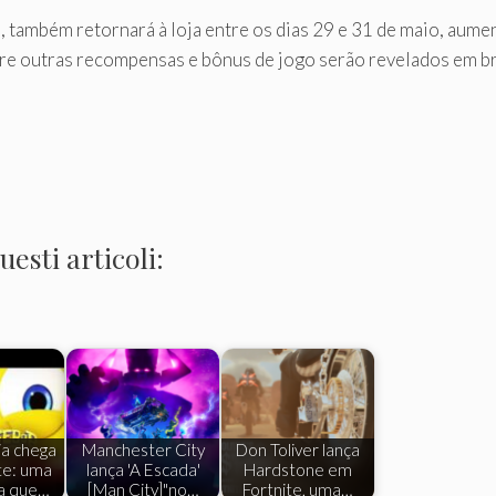
te, também retornará à loja entre os dias 29 e 31 de maio, a
bre outras recompensas e bônus de jogo serão revelados em 
esti articoli:
a chega
Manchester City
Don Toliver lança
te: uma
lança 'A Escada'
Hardstone em
ca que…
[Man City]"no…
Fortnite, uma…