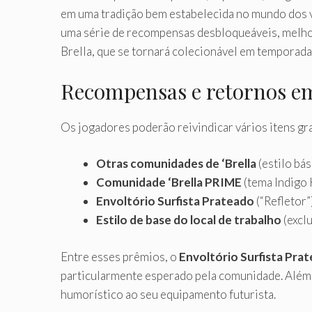
em uma tradição bem estabelecida no mundo dos v
uma série de recompensas desbloqueáveis, melho
Brella, que se tornará colecionável em temporada
Recompensas e retornos e
Os jogadores poderão reivindicar vários itens gra
Otras comunidades de ‘Brella
(estilo bás
Comunidade ‘Brella PRIME
(tema Indigo
Envoltório Surfista Prateado
(“Refletor”
Estilo de base do local de trabalho
(exclu
Entre esses prêmios, o
Envoltório Surfista Pra
particularmente esperado pela comunidade. Além d
humorístico ao seu equipamento futurista.