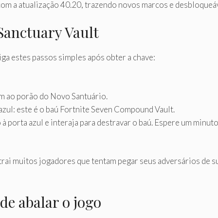
om a atualização 40.20, trazendo novos marcos e desbloqueáve
Sanctuary Vault
iga estes passos simples após obter a chave:
am ao porão do Novo Santuário.
azul: este é o baú Fortnite Seven Compound Vault.
 porta azul e interaja para destravar o baú. Espere um minuto
trai muitos jogadores que tentam pegar seus adversários de s
de abalar o jogo