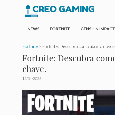
Pular
para
o
conteúdo
NEWS
FORTNITE
GENSHIN IMPACT
Fortnite
>
Fortnite: Descubra como abrir o novo S
Fortnite: Descubra como 
chave.
12/04/2026