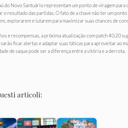
baú do Novo Santuário representam um ponto de viragem para 
 o resultado das partidas. O fato de a chave não ter um ponto
em, explorarem e lutarem para maximizar suas chances de cons
os e recompensas, a próxima atualização com patch 40.20 su
arão ficar alertas e adaptar suas táticas para aproveitar ao 
de de saque pode ser a diferença entre a vitória e a derrota.
esti articoli: