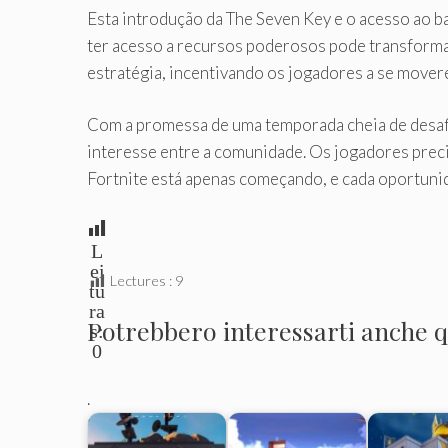
Esta introdução da The Seven Key e o acesso ao 
ter acesso a recursos poderosos pode transformar
estratégia, incentivando os jogadores a se mover
Com a promessa de uma temporada cheia de desafi
interesse entre a comunidade. Os jogadores precis
Fortnite está apenas começando, e cada oportunida
L
ei
Lectures :
9
tu
ra
Potrebbero interessarti anche qu
s:
0
.